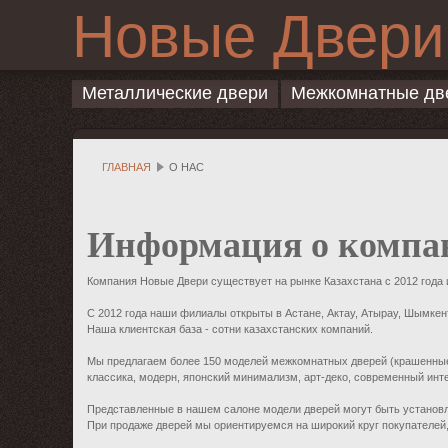
Новые Двери
Металлические двери
Межкомнатные дв
ГЛАВНАЯ
О НАС
Информация о комп
Компания Новые Двери существует на рынке Казахстана с 2012 года
С 2012 года наши филиалы открыты в Астане, Актау, Атырау, Шымкен
Наша клиентская база - сотни казахстанских компаний.
Мы предлагаем более 150 моделей межкомнатных дверей (крашенные д
классика, модерн, японский минимализм, арт-деко, современный инт
Представленные в нашем салоне модели дверей могут быть установ
При продаже дверей мы ориентируемся на широкий круг покупателей,