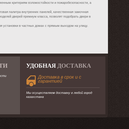
менным критериям взломостойкости и пожаробезопасности, а
товая палитра внутренних панелей, качественная замочная
моделей дверей премиум класса, позволят подобрать двери в
ля установки в частных домах с прямым выходом на улицу.
ТИ
УДОБНАЯ
ДОСТАВКА
ости
Доставка в срок и с
гарантией
Мы осуществляем доставку в любой город
казахстана