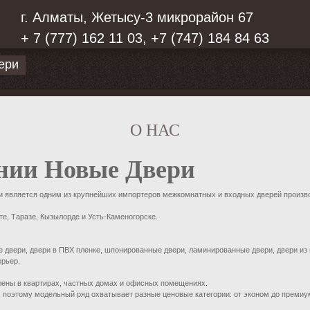
г. Алматы, Жетысу-3 микрорайон 67
+ 7 (777) 162 11 03, +7 (747) 184 84 63
ери
О НАС
ании
Новые Двери
 и является одним из крупнейших импортеров межкомнатных и входных дверей произв
те, Таразе, Кызылорде и Усть-Каменогорске.
вери, двери в ПВХ пленке, шпонированные двери, ламинированные двери, двери из н
ерьер.
лены в квартирах, частных домах и офисных помещениях.
 поэтому модельный ряд охватывает разные ценовые категории: от эконом до премиу