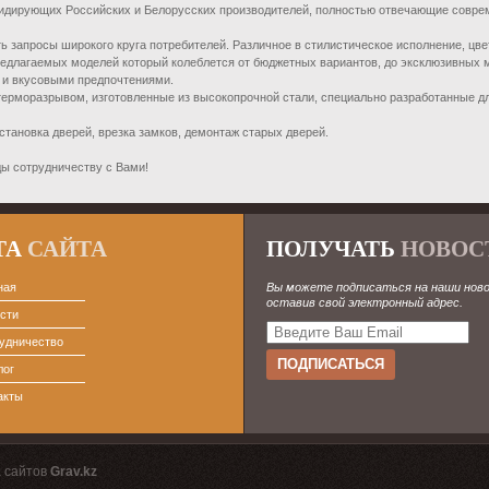
лидирующих Российских и Белорусских производителей, полностью отвечающие совре
 запросы широкого круга потребителей. Различное в стилистическое исполнение, цве
редлагаемых моделей который колеблется от бюджетных вариантов, до эксклюзивных 
и вкусовыми предпочтениями.
терморазрывом, изготовленные из высокопрочной стали, специально разработанные д
становка дверей, врезка замков, демонтаж старых дверей.
ды сотрудничеству с Вами!
ТА
САЙТА
ПОЛУЧАТЬ
НОВОС
ная
Вы можете подписаться на наши нов
оставив свой электронный адрес.
сти
удничество
лог
акты
 сайтов
Grav.kz