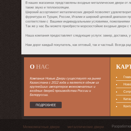
В наших магазинах представлены входные металлические двери от 
также звуко и теплоизоляции.
Широкий ассортимент металлических дверей позволяет удовлетворить
фурнитура из Турции, России, Италии и широкий ценовой диапазон п
соответствии с Вашими индивидуальными условиями, пожеланиями 
Так же у нас Вы можете приобрести морозостойкие входные двери с 
Наша компания предоставляет следующие услуги: замер, доставка, у
Нам дорог каждый покупатель, как оптовый, так и частный. Всегда ра
О
НАС
КАР
Глав
Компания Новые Двери существует на рынке
Казахстана с 2012 года и является одним из
Ново
крупнейших импортеров межкомнатных и
входных дверей производства России и
Сотр
Белоруссии.
Ката
ПОДРОБНЕЕ
Конт
Разработка
Межкомнатные двери
металлические двери