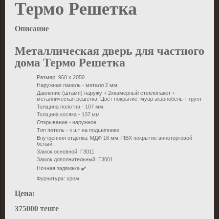
Термо Решетка
Описание
Металлическая дверь для частного
дома Термо Решетка
Размер: 960 х 2050
Наружная панель - металл 2 мм;
Давление (штамп) наружу + 2хкамерный стеклопакет +
металлическая решетка. Цвет покрытие: муар акзонобель + грунт
Толщина полотна - 107 мм
Толщина косяка - 137 мм
Открывание - наружное
Тип петель - з шт на подшипнике
Внутренняя отделка: МДФ 16 мм, ПВХ покрытие виноторговой
белый.
Замок основной: Г3011
Замок дополнительный: Г3001
Ночная задвижка ✔️
Фурнитура: хром
Цена:
375000 тенге