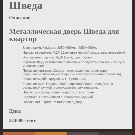
Шведа
Описание
Металлическая дверь Шведа для
квартир
Выпускаемый размер:2050×860мм. 2050×960мм.
Наружная отделка: МДФ 16мм цвет черный кварц, невлагостойкий
Внутренняя отделка: МДФ 16мм, цвет белый
Коробка: Двух уступчатая с пазовым полиуретановым в 2 контура
уплотнителем.
Покрытие металла: Декоративно-защитное полимерно-
порошковое эпоксидное покрытие (антикоррозийная стойкость).
Замок верхний: Гардиан 3211 сувальный.
Замок нижний: Гардиан 3001 с врезной броне-накладкой, с
раздельной ручкой и цилиндровым механизмом.
Петли: Евро (подшипник закрытого типа), 3 шт
Задвижка: Независимая с поворотной ручкой.
Глазок цвет - хром. Установлен в дверь
Цена:
224000 тенге