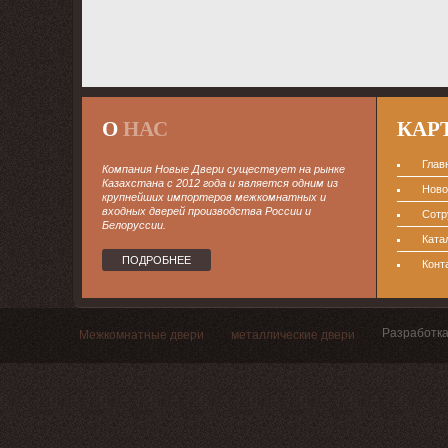
О
НАС
КАР
Глав
Компания Новые Двери существует на рынке
Казахстана с 2012 года и является одним из
Ново
крупнейших импортеров межкомнатных и
входных дверей производства России и
Сотр
Белоруссии.
Ката
ПОДРОБНЕЕ
Конт
Разработка
Межкомнатные двери
металлические двери