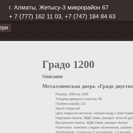
г. Алматы, Жетысу-3 микрорайон 67
+ 7 (777) 162 11 03, +7 (747) 184 84 63
ери
Градо 1200
Описание
Металлическая дверь «Градо двуство
Размер: 2050 на 1200
Толщина дверного полотна: 90
Глубина короба: 115
Короб открытый
Цвет покрытия металла: черный муар с блестками
Наружная панель: МДФ 16мм, винорит золотой ду
Внутренняя панель: МДФ 10мм, винорит белый
Наличники: комплект гладких наличников, ширина
Уплотнитель: 3 контура (2 на полотне, 1 в косяке)