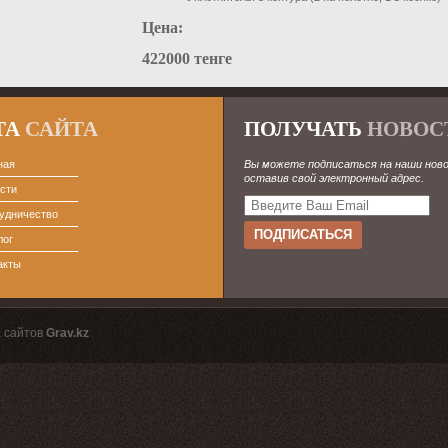
Цена:
422000 тенге
ТА
САЙТА
ПОЛУЧАТЬ
НОВОС
ная
Вы можете подписаться на наши нов
оставив свой электронный адрес.
сти
удничество
лог
акты
 сайтов
Grav.kz