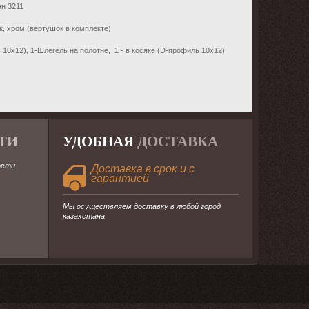
н 3211
, хром (вертушок в комплекте)
 10х12), 1-Шлегель на полотне, 1 - в косяке (D-профиль 10х12)
ТИ
УДОБНАЯ
ДОСТАВКА
ости
Доставка в срок и с
гарантией
Мы осуществляем доставку в любой город
казахстана