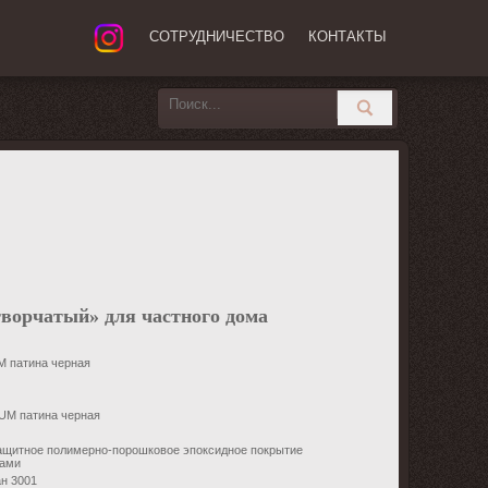
СОТРУДНИЧЕСТВО
КОНТАКТЫ
творчатый» для частного дома
 патина черная
M патина черная
защитное полимерно-порошковое эпоксидное покрытие
ками
н 3001