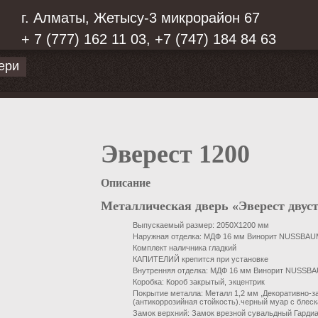
г. Алматы, Жетысу-3 микрорайон 67
+ 7 (777) 162 11 03, +7 (747) 184 84 63
ери
Эверест 1200
Описание
Металлическая дверь «Эверест двус
Выпускаемый размер:
2050Х1200 мм
Наружная отделка:
МДФ 16 мм Винорит NUSSBAUM
Комплект наличника гладкий
КАПИТЕЛИЙ крепится при установке
Внутренняя отделка:
МДФ 16 мм Винорит NUSSBAU
Коробка:
Короб закрытый, экцентрик
Покрытие металла:
Металл 1,2 мм ,Декоративно-
(антикоррозийная стойкость).черный муар с блес
Замок верхний:
Замок врезной сувальдный Гардиа