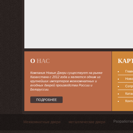
О
НАС
КАР
Глав
Компания Новые Двери существует на рынке
Казахстана с 2012 года и является одним из
Ново
крупнейших импортеров межкомнатных и
входных дверей производства России и
Сотр
Белоруссии.
Ката
ПОДРОБНЕЕ
Конт
Разработка
Межкомнатные двери
металлические двери