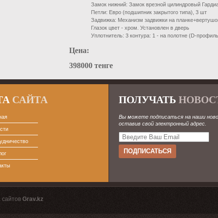
Замок нижний:
Замок врезной цилиндровый Гардиа
Петли:
Евро (подшипник закрытого типа), 3 шт
Задвижка:
Механизм задвижки на планке+вертушок
Глазок цвет - хром. Установлен в дверь
Уплотнитель: 3 контура: 1 - на полотне (D-профиль
Цена:
398000 тенге
ТА
САЙТА
ПОЛУЧАТЬ
НОВОС
ная
Вы можете подписаться на наши нов
оставив свой электронный адрес.
сти
удничество
лог
акты
 сайтов
Grav.kz